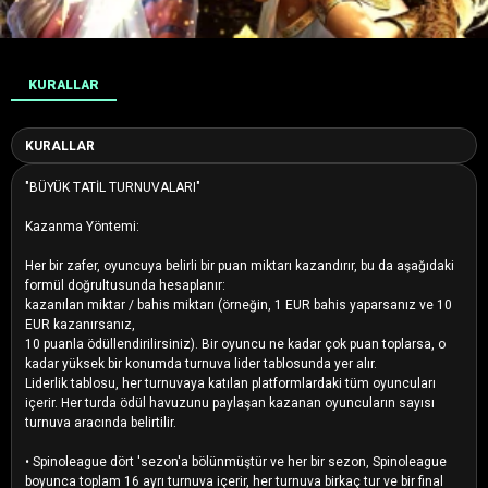
KURALLAR
KURALLAR
"BÜYÜK TATİL TURNUVALARI"
Kazanma Yöntemi:
Her bir zafer, oyuncuya belirli bir puan miktarı kazandırır, bu da aşağıdaki
formül doğrultusunda hesaplanır:
kazanılan miktar / bahis miktarı (örneğin, 1 EUR bahis yaparsanız ve 10
EUR kazanırsanız,
10 puanla ödüllendirilirsiniz). Bir oyuncu ne kadar çok puan toplarsa, o
kadar yüksek bir konumda turnuva lider tablosunda yer alır.
Liderlik tablosu, her turnuvaya katılan platformlardaki tüm oyuncuları
içerir. Her turda ödül havuzunu paylaşan kazanan oyuncuların sayısı
turnuva aracında belirtilir.
• Spinoleague dört 'sezon'a bölünmüştür ve her bir sezon, Spinoleague
boyunca toplam 16 ayrı turnuva içerir, her turnuva birkaç tur ve bir final