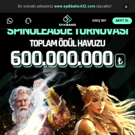
Bir
sonraki
adresimiz
www.epikbahis432.com
olacaktır!
GİRİŞ YAP
KAYIT OL