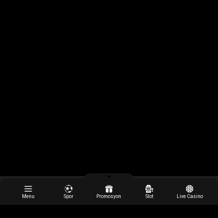
Menu
Spor
Promosyon
Slot
Live Casino